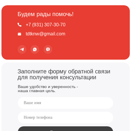
ФРИДРИХ"
2024 год реализации
Конвекторы KPZ из нержавеющей стали.
Будем рады помочь!
+7 (931) 307-30-70
tdtknw@gmail.com
Заполните форму обратной связи
для получения консультации
Ваше удобство и уверенность -
наша главная цель.
ЖК "ЛесАрт"
2023 год реализации
Заказчик — ЛенРусСтрой.
Напольные конвекторы серии KPZ.