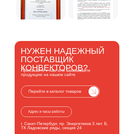
Жилая застройка домами
секционного типа, г. СПб,
НУЖЕН НАДЕЖНЫЙ
пос. Шушары
2019-2020 год реализации
ПОСТАВЩИК
Внутрипольные конвекторы серии KVZ
КОНВЕКТОРОВ?
Напольные конвекторы серии KPZ.
Приезжайте к нам или заказывайте
продукцию на нашем сайте
Перейти в каталог товаров
Перейти в каталог товаров
Адрес и часы работы
г. Санкт-Петербург, пр. Энергетиков 3 лит. Б,
ТК Ладожские ряды, секция 24