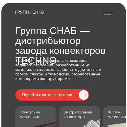
Группа СНАБ —
дистрибьютор
завода конвекторов
TECHNO
TECHNO - производитель конвекторов
водяного отопления, разработанные из
материалов высокого качества с длительным
сроком службы и технологии, разработанные
инженерами-конструкторами
Перейти в каталог товаров
Перейти в каталог товаров