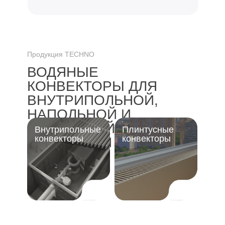
Продукция TECHNO
ВОДЯНЫЕ
КОНВЕКТОРЫ ДЛЯ
ВНУТРИПОЛЬНОЙ,
НАПОЛЬНОЙ И
НАСТЕННОЙ
Внутрипольные
Плинтусные
конвекторы
конвекторы
УСТАНОВКИ
Дизайн- конвекторы