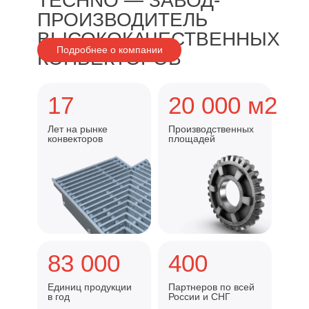
TECHNO — ЗАВОД-
ПРОИЗВОДИТЕЛЬ
ВЫСОКОКАЧЕСТВЕННЫХ
Подробнее о компании
КОНВЕКТОРОВ
Балтийский федеральный
университет им. Иммануила
17
20 000 м2
Канта
2023-2024 год реализации
Лет на рынке
Производственных
Заказчик — БФУ им. Канта.
конвекторов
площадей
Напольные конвекторы серии KPZ
83 000
400
Единиц продукции
Партнеров по всей
в год
России и СНГ
Индустриальный парк