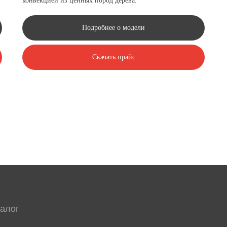
конвекцией из ценных пород дерева.
Подробнее о модели
Скачать прайс
льные конвекторы
-настенные конвекторы
ый конвектор
онвекторы
нтиляторы