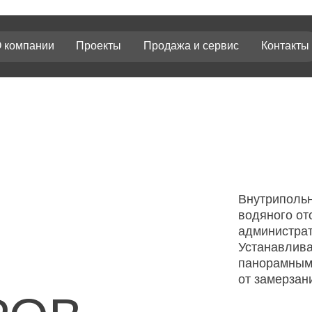
нии
Проекты
Продажа и сервис
Контакты
Внутрипольные конвект
водяного отопления для 
административных зданий
Устанавливаются преиму
панорамными окнами. П
от замерзания и запотев
ОВ