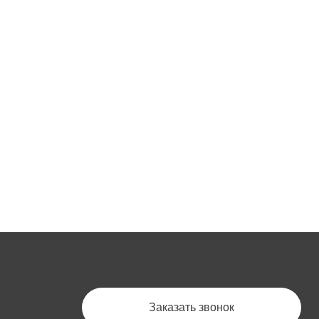
Заказать звонок
г. Санкт-Петербург, пр. Энергетиков 3 лит. Б,
ТК Ладожские ряды, секция 24
Пн-Пт: с 10:00 до 17:00
+7 (931) 307-30-70