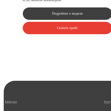
естественной конвекцией.
Подробнее о модели
Скачать прайс
Меню
Каталог
Главная
Внутрипо
Каталог
Напольно
Проекты
Плинтусн
О компании
Дизайн-к
Контакты
Тепло-ве